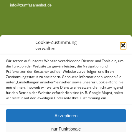
info@zumfasanenhof.de
SO FINDEN SIE ZU UNS
Cookie-Zustimmung
verwalten
Wir setzen auf unserer Website verschiedene Dienste und Tools ein, um
die Funktion der Website zu gewährleisten, die Navigation und
Präferenzen der Besucher auf der Website zu verfolgen und Ihren
Zustimmungsstatus zu speichern. Genauere Informationen können Sie
unter „Einstellungen ansehen“ einsehen sowie unserer Cookie-Richtlinie
Klicke hier, um Marketing-Cookies zu
entnehmen. Insoweit wir weitere Dienste ein-setzen, die nicht zwingend
akzeptieren und diesen Inhalt zu aktivieren
für den Betrieb der Website erforderlich sind (z. B. Google Maps), holen
wir hierfür auf der jeweiligen Unterseite Ihre Zustimmung ein.
Akzeptieren
nur Funktionale