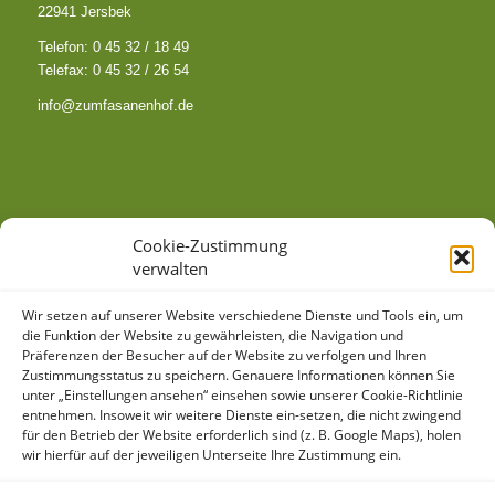
22941 Jersbek
Telefon: 0 45 32 / 18 49
Telefax: 0 45 32 / 26 54
info@zumfasanenhof.de
SO FINDEN SIE ZU UNS
Cookie-Zustimmung
verwalten
Wir setzen auf unserer Website verschiedene Dienste und Tools ein, um
die Funktion der Website zu gewährleisten, die Navigation und
Präferenzen der Besucher auf der Website zu verfolgen und Ihren
Zustimmungsstatus zu speichern. Genauere Informationen können Sie
unter „Einstellungen ansehen“ einsehen sowie unserer Cookie-Richtlinie
Klicke hier, um Marketing-Cookies zu
entnehmen. Insoweit wir weitere Dienste ein-setzen, die nicht zwingend
akzeptieren und diesen Inhalt zu aktivieren
für den Betrieb der Website erforderlich sind (z. B. Google Maps), holen
wir hierfür auf der jeweiligen Unterseite Ihre Zustimmung ein.